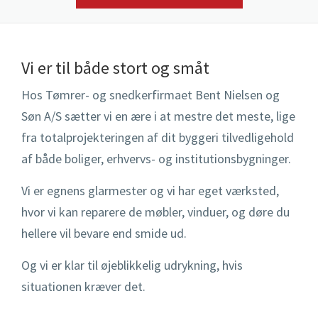
Montering af døre
Totalentrepriser
KONTAKT OS
Montering af vinduer
Vi er til både stort og småt
Nybyggeri
Hos Tømrer- og snedkerfirmaet Bent Nielsen og
Nyt tag
Søn A/S sætter vi en ære i at mestre det meste, lige
fra totalprojekteringen af dit byggeri tilvedligehold
Renovering af hus
af både boliger, erhvervs- og institutionsbygninger.
Sommerhus
​Vi er egnens glarmester og vi har eget værksted,
hvor vi kan reparere de møbler, vinduer, og døre du
Til- og ombygninger
hellere vil bevare end smide ud.
Vedligeholdelse
​Og vi er klar til øjeblikkelig udrykning, hvis
Værksted
situationen kræver det.