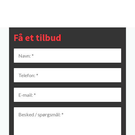
Få et tilbud
NAVN: *
*
TELEFON: *
*
E-MAIL: *
*
BESKED / SPØRGSMÅL: *
*