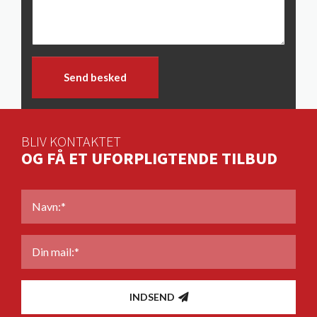
Send besked
BLIV KONTAKTET
OG FÅ ET UFORPLIGTENDE TILBUD
NAVN
*
MAIL
*
INDSEND