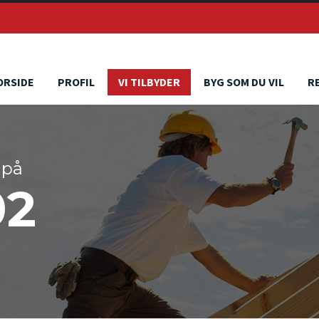
ORSIDE
PROFIL
VI TILBYDER
BYG SOM DU VIL
R
 på
02