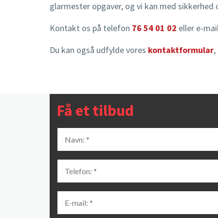
glarmester opgaver, og vi kan med sikkerhed 
Kontakt os på telefon
76 54 01 02
eller e-mai
Du kan også udfylde vores
kontaktformular
,
Få et tilbud
NAVN: *
*
TELEFON: *
*
E-MAIL: *
*