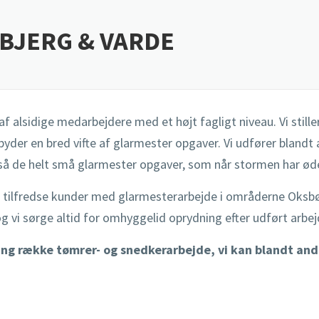
BJERG & VARDE
 af alsidige medarbejdere med et højt fagligt niveau. Vi stil
yder en bred vifte af glarmester opgaver. Vi udfører blandt a
å de helt små glarmester opgaver, som når stormen har ødela
e tilfredse kunder med glarmesterarbejde i områderne Oksbø
og vi sørge altid for omhyggelid oprydning efter udført arbej
ang række tømrer- og snedkerarbejde, vi kan blandt an