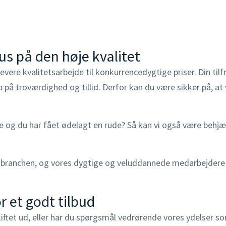
s på den høje kvalitet
vere kvalitetsarbejde til konkurrencedygtige priser. Din tilfr
 på troværdighed og tillid. Derfor kan du være sikker på, at 
de og du har fået ødelagt en rude? Så kan vi også være behjæl
 branchen, og vores dygtige og veluddannede medarbejdere s
r et godt tilbud
skiftet ud, eller har du spørgsmål vedrørende vores ydelser s