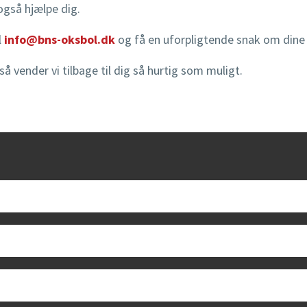
også hjælpe dig.
l
info@bns-oksbol.dk
og få en uforpligtende snak om dine
 så vender vi tilbage til dig så hurtig som muligt.