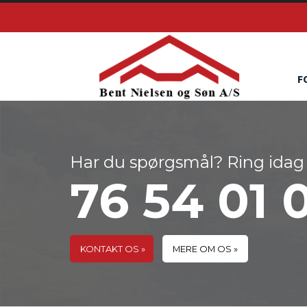
Gå til hovedindhold
F
Har du spørgsmål? Ring idag
76 54 01 
KONTAKT OS »
MERE OM OS »