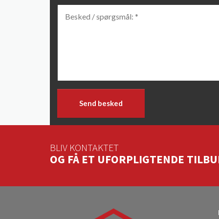
BESKED / SPØRGSMÅL: *
*
Send besked
BLIV KONTAKTET
OG FÅ ET UFORPLIGTENDE TILBU